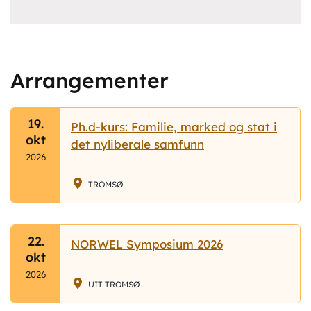
Arrangementer
19.
Ph.d-kurs: Familie, marked og stat i
okt
det nyliberale samfunn
2026
TROMSØ
22.
NORWEL Symposium 2026
okt
2026
UIT TROMSØ