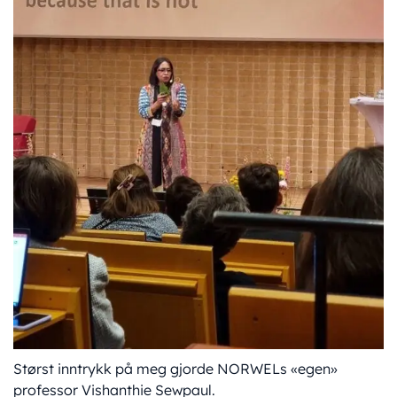
Størst inntrykk på meg gjorde NORWELs «egen»
professor Vishanthie Sewpaul.