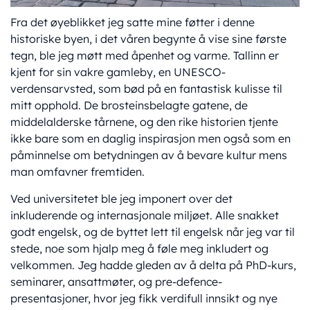
Fra det øyeblikket jeg satte mine føtter i denne
historiske byen, i det våren begynte å vise sine første
tegn, ble jeg møtt med åpenhet og varme. Tallinn er
kjent for sin vakre gamleby, en UNESCO-
verdensarvsted, som bød på en fantastisk kulisse til
mitt opphold. De brosteinsbelagte gatene, de
middelalderske tårnene, og den rike historien tjente
ikke bare som en daglig inspirasjon men også som en
påminnelse om betydningen av å bevare kultur mens
man omfavner fremtiden.
Ved universitetet ble jeg imponert over det
inkluderende og internasjonale miljøet. Alle snakket
godt engelsk, og de byttet lett til engelsk når jeg var til
stede, noe som hjalp meg å føle meg inkludert og
velkommen. Jeg hadde gleden av å delta på PhD-kurs,
seminarer, ansattmøter, og pre-defence-
presentasjoner, hvor jeg fikk verdifull innsikt og nye