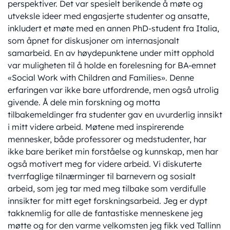
perspektiver. Det var spesielt berikende å møte og
utveksle ideer med engasjerte studenter og ansatte,
inkludert et møte med en annen PhD-student fra Italia,
som åpnet for diskusjoner om internasjonalt
samarbeid. En av høydepunktene under mitt opphold
var muligheten til å holde en forelesning for BA-emnet
«Social Work with Children and Families». Denne
erfaringen var ikke bare utfordrende, men også utrolig
givende. Å dele min forskning og motta
tilbakemeldinger fra studenter gav en uvurderlig innsikt
i mitt videre arbeid. Møtene med inspirerende
mennesker, både professorer og medstudenter, har
ikke bare beriket min forståelse og kunnskap, men har
også motivert meg for videre arbeid. Vi diskuterte
tverrfaglige tilnærminger til barnevern og sosialt
arbeid, som jeg tar med meg tilbake som verdifulle
innsikter for mitt eget forskningsarbeid. Jeg er dypt
takknemlig for alle de fantastiske menneskene jeg
møtte og for den varme velkomsten jeg fikk ved Tallinn