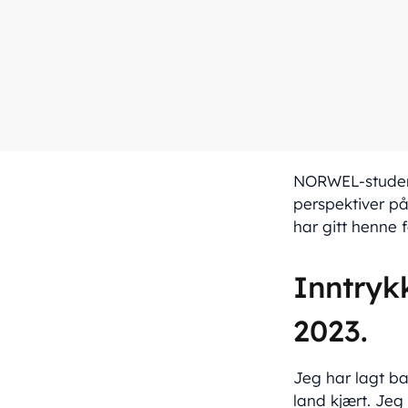
NORWEL-student 
perspektiver på
har gitt henne 
Inntryk
2023.
Jeg har lagt ba
land kjært. Jeg