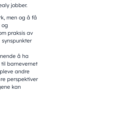
aly jobber.
rk, men og å få
r og
om praksis av
e synspunkter
ennende å ha
til barnevernet
oppleve andre
åre perspektiver
ngene kan