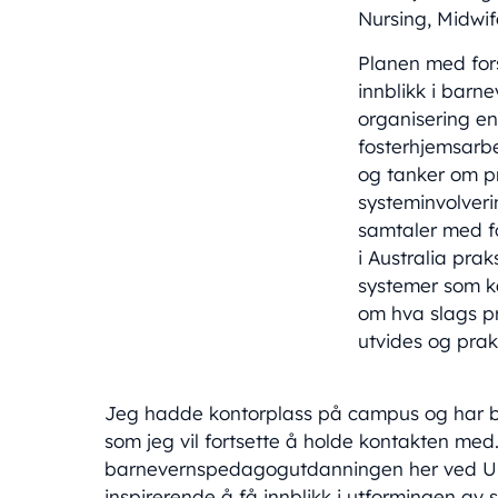
Nursing, Midwif
Planen med fors
innblikk i barn
organisering e
fosterhjemsarbe
og tanker om pr
systeminvolveri
samtaler med fo
i Australia pra
systemer som ka
om hva slags pr
utvides og prak
Jeg hadde kontorplass på campus og har bl
som jeg vil fortsette å holde kontakten me
barnevernspedagogutdanningen her ved Univ
inspirerende å få innblikk i utformingen av 