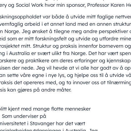
ery og Social Work hvor min sponsor, Professor Karen He
kningsoppholdet var både å utvide mitt faglige nettve
evernfaglig arbeid i et annet land med en annen struktu
nn Norge. Jeg ønsket å tilegne meg andre perspektiver 
id som er mitt forskningsfelt og utvide og utfordre min
osjektet mitt. Struktur og praksis innenfor barnevern og
ng i Australia er svært ulikt fra Norge. Det har vært sp
rskere og praktikere om deres erfaringer og kjennskap 
ksisen der nede. Jeg vil hevde at vi alle har godt av å 
n sette våre egne i nye lys, og hjelpe oss til å utvide v
aksis det opereres med, og ta innover oss at tilnærmi
sis kan gjøres på andre måter.
itt kjent med mange flotte mennesker
d. Som underviser på
ersitetet i Stavanger har det vært
sosialarbeiderutdanningen i Australia. Jeg