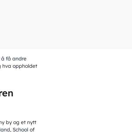
 å få andre
og hva oppholdet
ren
ny by og et nytt
land, School of