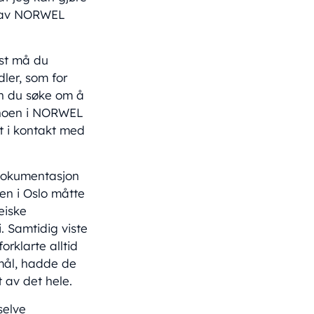
en av NORWEL
rst må du
ler, som for
kan du søke om å
 noen i NORWEL
tt i kontakt med
 dokumentasjon
en i Oslo måtte
eiske
. Samtidig viste
rklarte alltid
smål, hadde de
t av det hele.
selve