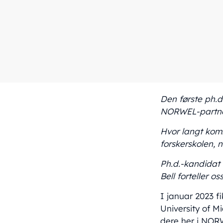
Den første ph.d.
NORWEL-partner
Hvor langt komm
forskerskolen, n
Ph.d.-kandidat
Bell forteller os
I januar 2023 f
University of M
dere her i NOR