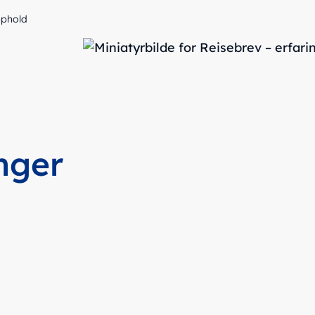
pphold
nger