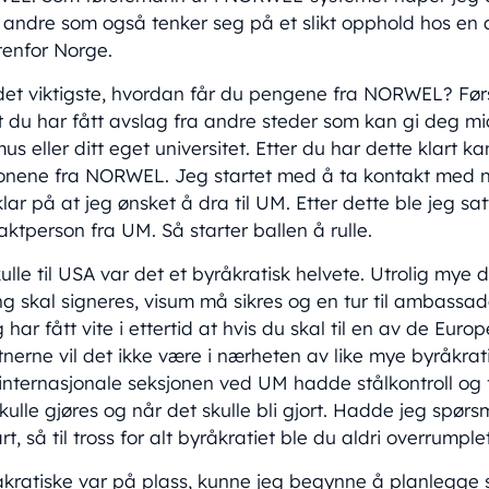
 for andre som også tenker seg på et slikt opphold hos 
tenfor Norge.
 det viktigste, hvordan får du pengene fra NORWEL? Fø
du har fått avslag fra andre steder som kan gi deg mid
s eller ditt eget universitet. Etter du har dette klart 
ronene fra NORWEL. Jeg startet med å ta kontakt med
lar på at jeg ønsket å dra til UM. Etter dette ble jeg sa
person fra UM. Så starter ballen å rulle.
lle til USA var det et byråkratisk helvete. Utrolig mye
ng skal signeres, visum må sikres og en tur til ambassad
har fått vite i ettertid at hvis du skal til en av de Europ
erne vil det ikke være i nærheten av like mye byråkrati
internasjonale seksjonen ved UM hadde stålkontroll og fo
ulle gjøres og når det skulle bli gjort. Hadde jeg spør
art, så til tross for alt byråkratiet ble du aldri overrumple
åkratiske var på plass, kunne jeg begynne å planlegge 