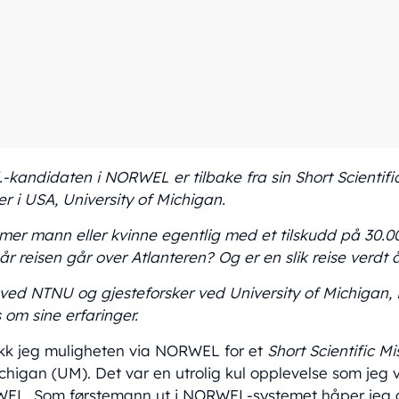
-kandidaten i NORWEL er tilbake fra sin Short Scientific 
 i USA, University of Michigan.
er mann eller kvinne egentlig med et tilskudd på 30.00
år reisen går over Atlanteren? Og er en slik reise verdt 
 ved NTNU og gjesteforsker ved University of Michigan,
s om sine erfaringer.
ikk jeg muligheten via NORWEL for et
Short Scientific Mi
ichigan (UM). Det var en utrolig kul opplevelse som jeg 
WEL. Som førstemann ut i NORWEL-systemet håper jeg a