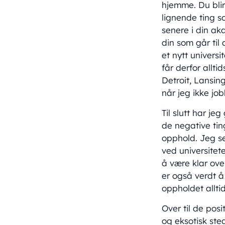
hjemme. Du blir
lignende ting s
senere i din ak
din som går til 
et nytt universi
får derfor allti
Detroit, Lansin
når jeg ikke job
Til slutt har je
de negative tin
opphold. Jeg se
ved universitete
å være klar over
er også verdt å
oppholdet alltid
Over til de posi
og eksotisk ste