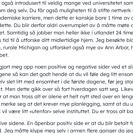
 også introdusert til veldig mange ved universitetet s
om deg selv. Du får også muligheten til å stifte nettver
ademiske karriere, men dette er kanskje bare 1 time av
dette. Du blir derfor aldri overrumplet av å måtte møte a
tet. Samtidig så jobber man heller ikke i utlandet 24 ti
ds tid til å utforske ditt midlertidige hjem. Jeg besøkte b
g, rurale Michigan og utforsket også mye av Ann Arbor, 
bet.
g gjort meg opp noen positive og negative sider ved et sl
gene så kan det godt hende at du vil føle deg litt ensom
lv slet litt med ensomhet i de første dagene, før jeg sta
t. Men dette gikk over så fort hverdagen satt seg. Likeve
 at man tross alt er alene et helt nytt sted over en len
 merke seg at det krever mye planlegging, samt at du 
 vil være litt «utenfor» selve instituttet. Du er tross alt 
tive sidene. En åpenbar positiv side er at du blir betalt f
d. Jeg måtte klype meg selv i armen flere ganger da jeg