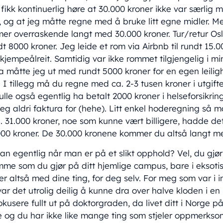
fikk kontinuerlig høre at 30.000 kroner ikke var særlig 
d, og at jeg måtte regne med å bruke litt egne midler. Me
er overraskende langt med 30.000 kroner. Tur/retur Osl
t 8000 kroner. Jeg leide et rom via Airbnb til rundt 15.0
kjempeålreit. Samtidig var ikke rommet tilgjengelig i min
a måtte jeg ut med rundt 5000 kroner for en egen leiligh
I tillegg må du regne med ca. 2-3 tusen kroner i utgifter
ulle også egentlig ha betalt 2000 kroner i helseforsikr
jeg aldri faktura for (hehe). Litt enkel hoderegning så m
. 31.000 kroner, noe som kunne vært billigere, hadde det
 5000 kroner. De 30.000 kronene kommer du altså langt m
n egentlig når man er på et slikt opphold? Vel, du gjør
me som du gjør på ditt hjemlige campus, bare i eksotis
er altså med dine ting, for deg selv. For meg som var i 
ar det utrolig deilig å kunne dra over halve kloden i en
fokusere fullt ut på doktorgraden, da livet ditt i Norge
e og du har ikke like mange ting som stjeler oppmerks