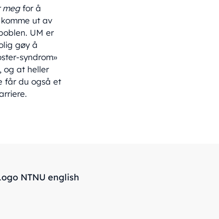
r meg
for å
 å komme ut av
boblen. UM er
olig gøy å
poster-syndrom»
 og at heller
e får du også et
arriere.