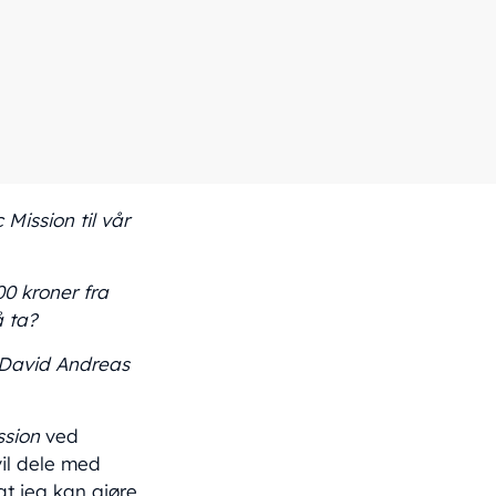
Mission til vår
0 kroner fra
å ta?
 David Andreas
ssion
ved
vil dele med
t jeg kan gjøre