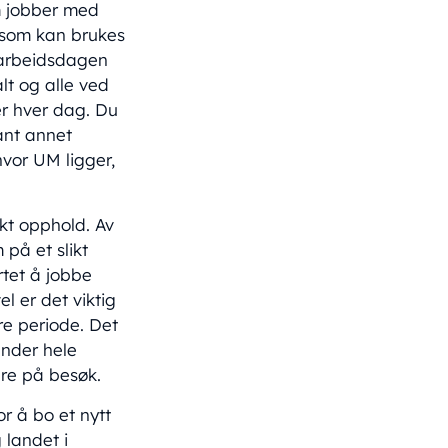
om jobber med
k som kan brukes
 arbeidsdagen
lt og alle ved
mer hver dag. Du
lant annet
hvor UM ligger,
ikt opphold. Av
 på et slikt
rtet å jobbe
l er det viktig
gre periode. Det
under hele
bare på besøk.
or å bo et nytt
 landet i