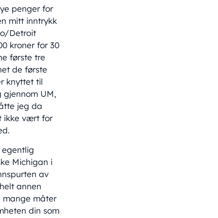
mye penger for
n mitt inntrykk
o/Detroit
00 kroner for 30
e første tre
et de første
 knyttet til
ing gjennom UM,
åtte jeg da
 ikke vært for
ed.
 egentlig
ke Michigan i
innspurten av
 helt annen
 på mange måter
omheten din som