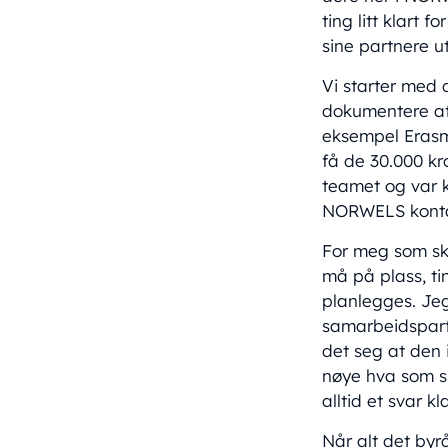
ting litt klart
sine partnere u
Vi starter med
dokumentere at 
eksempel Erasmu
få de 30.000 k
teamet og var k
NORWELS kontakt
For meg som sku
må på plass, ti
planlegges. Jeg 
samarbeidspartn
det seg at den 
nøye hva som sk
alltid et svar kl
Når alt det byr