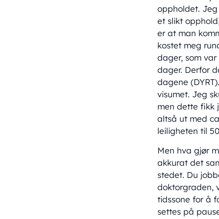
oppholdet. Jeg 
et slikt opphol
er at man komm
kostet meg rund
dager, som var 
dager. Derfor d
dagene (DYRT). 
visumet. Jeg sk
men dette fikk 
altså ut med ca
leiligheten til
Men hva gjør ma
akkurat det sam
stedet. Du jobb
doktorgraden, v
tidssone for å 
settes på paus