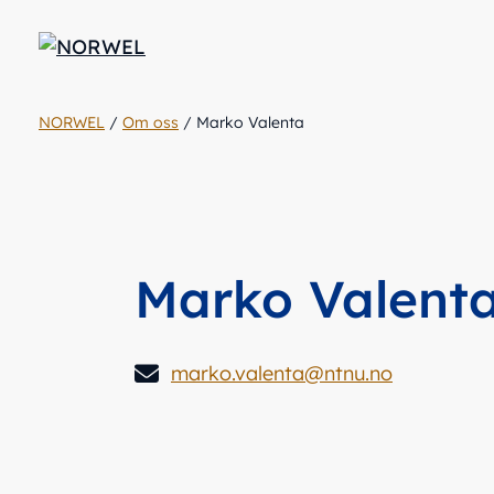
NORWEL
/
Om oss
/
Marko Valenta
Marko Valent
marko.valenta@ntnu.no