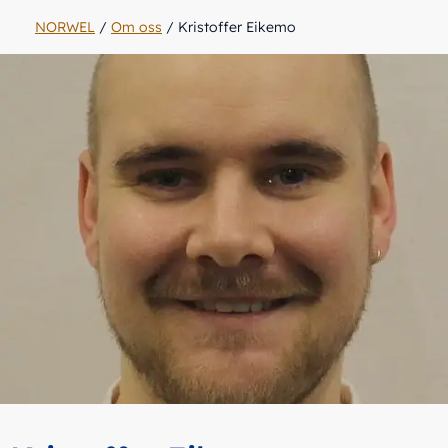
NORWEL
/
Om oss
/
Kristoffer Eikemo